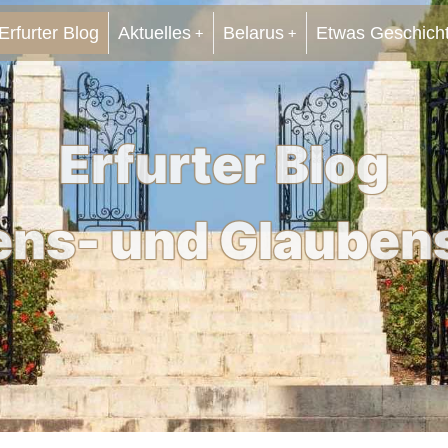
Erfurter Blog
Aktuelles
Belarus
Etwas Geschich
Erfurter Blog
ens- und Glauben