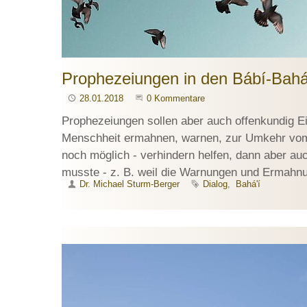
Prophezeiungen in den Bábí-Bahá'
Publiziert
28.01.2018
Beginne eine Unterhaltung
0 Kommentare
Prophezeiungen sollen aber auch offenkundig Ei
Menschheit ermahnen, warnen, zur Umkehr vom 
noch möglich - verhindern helfen, dann aber 
musste - z. B. weil die Warnungen und Ermahnu
Autor
Dr. Michael Sturm-Berger
Schlagworte
Dialog
Bahá'í