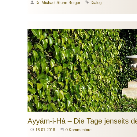
Autor
Dr. Michael Sturm-Berger
Schlagwort
Dialog
Ayyám-i-Há – Die Tage jenseits de
Publiziert
16.01.2018
Beginne eine Unterhaltung
0 Kommentare