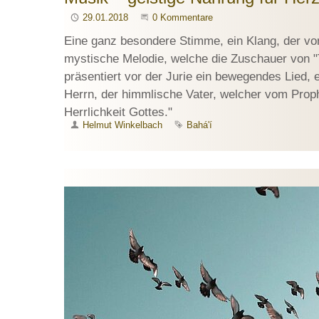
Publiziert
29.01.2018
Beginne eine Unterhaltung
0 Kommentare
Eine ganz besondere Stimme, ein Klang, der von
mystische Melodie, welche die Zuschauer von "
präsentiert vor der Jurie ein bewegendes Lied, 
Herrn, der himmlische Vater, welcher vom Prop
Herrlichkeit Gottes."
Autor
Helmut Winkelbach
Schlagwort
Bahá'í