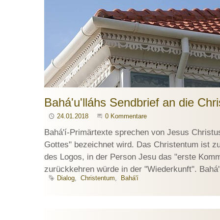
Bahá'u'lláhs Sendbrief an die Chri
Publiziert
24.01.2018
Beginne eine Unterhaltung
0 Kommentare
Bahá'í-Primärtexte sprechen von Jesus Christus
Gottes" bezeichnet wird. Das Christentum ist 
des Logos, in der Person Jesu das "erste Komm
zurückkehren würde in der "Wiederkunft". Bahá'u
Schlagworte
Dialog
Christentum
Bahá'í