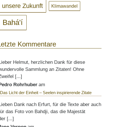
unsere Zukunft
Klimawandel
Bahá'í
Letzte Kommentare
Lieber Helmut, herzlichen Dank für diese
wundervolle Sammlung an Zitaten! Ohne
Zweifel [...]
Pedro Rohrhuber
am
Das Licht der Einheit – Seelen inspirierende Zitate
Lieben Dank nach Erfurt, für die Texte aber auch
für das Foto von Bahdji, das die Majestät
der [...]
Jane Vernon
am