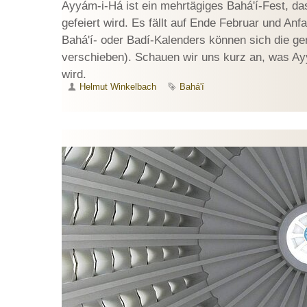
Ayyám-i-Há ist ein mehrtägiges Bahá'í-Fest, das
gefeiert wird. Es fällt auf Ende Februar und An
Bahá'í- oder Badí-Kalenders können sich die g
verschieben). Schauen wir uns kurz an, was Ayy
wird.
Autor
Helmut Winkelbach
Schlagwort
Bahá'í