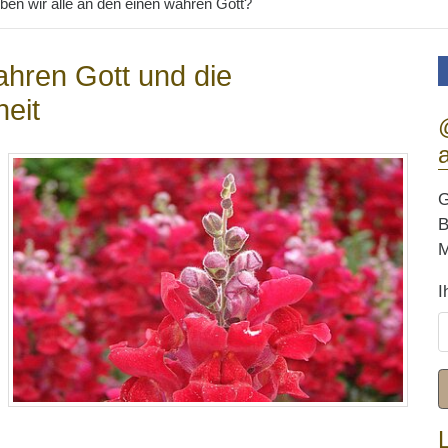
ben wir alle an den einen wahren Gott?
hren Gott und die
heit
G
B
M
I