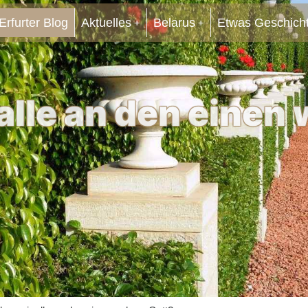
Erfurter Blog
Aktuelles
Belarus
Etwas Geschich
alle an den einen