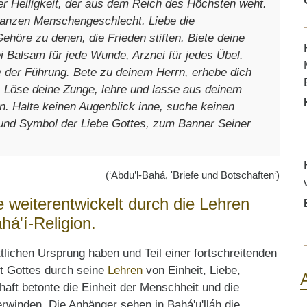
r Heiligkeit, der aus dem Reich des Höchsten weht.
ganzen Menschengeschlecht. Liebe die
höre zu denen, die Frieden stiften. Biete deine
i Balsam für jede Wunde, Arznei für jedes Übel.
 der Führung. Bete zu deinem Herrn, erhebe dich
. Löse deine Zunge, lehre und lasse aus deinem
n. Halte keinen Augenblick inne, suche keinen
und Symbol der Liebe Gottes, zum Banner Seiner
(‘Abdu’l-Bahá, 'Briefe und Botschaften‘)
 weiterentwickelt durch die Lehren
há'í-Religion.
ttlichen Ursprung haben und Teil einer fortschreitenden
it Gottes durch seine
Lehren
von Einheit, Liebe,
haft betonte die Einheit der Menschheit und die
rwinden. Die Anhänger sehen in Bahá'u'lláh die