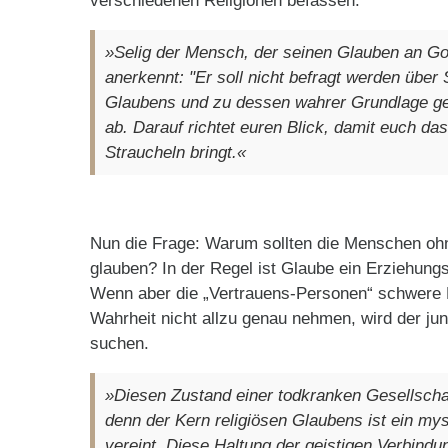
verschiedenen Religionen befassen.
»Selig der Mensch, der seinen Glauben an Go
anerkennt: "Er soll nicht befragt werden über
Glaubens und zu dessen wahrer Grundlage gem
ab. Darauf richtet euren Blick, damit euch d
Straucheln bringt.«
Nun die Frage: Warum sollten die Menschen oh
glauben? In der Regel ist Glaube ein Erziehung
Wenn aber die „Vertrauens-Personen“ schwere M
Wahrheit nicht allzu genau nehmen, wird der j
suchen.
»
Diesen Zustand einer todkranken Gesellschaf
denn der Kern religiösen Glaubens ist ein m
vereint. Diese Haltung der geistigen Verbindu