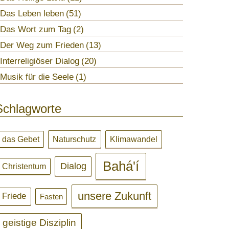
Das Leben leben
51
Das Wort zum Tag
2
Der Weg zum Frieden
13
Interreligiöser Dialog
20
Musik für die Seele
1
Schlagworte
Naturschutz
Klimawandel
das Gebet
Bahá'í
Dialog
Christentum
unsere Zukunft
Friede
Fasten
geistige Disziplin