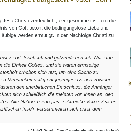
Jesu Christi verdeutlicht, der gekommen ist, um die
dnis von Gott betont die bedingungslose Liebe und
läubige werden ermutigt, in der Nachfolge Christi zu
.
nwissend, fanatisch und götzendienerisch. Nur eine
 die Einheit Gottes, und sie waren armselige
istenheit erhoben sich nun, um eine Sache zu
en Menschheit völlig entgegengesetzt und zuwider
 fassten den unerbittlichen Entschluss, die Anhänger
ckten sich schließlich die meisten von ihnen an, den
ten. Alle Nationen Europas, zahlreiche Völker Asiens
azifischen Inseln versammelten sich unter dem
(‘Abdu’l-Bahá, 'Das Geheimnis göttlicher Kultur‘)