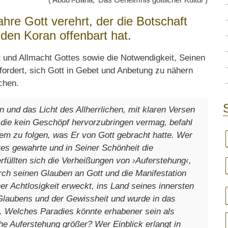
ahre Gott verehrt, der die Botschaft
en Koran offenbart hat.
t und Allmacht Gottes sowie die Notwendigkeit, Seinen
fordert, sich Gott in Gebet und Anbetung zu nähern
chen.
und das Licht des Allherrlichen, mit klaren Versen
 die kein Geschöpf hervorzubringen vermag, befahl
lem zu folgen, was Er von Gott gebracht hatte. Wer
tes gewahrte und in Seiner Schönheit die
rfüllten sich die Verheißungen von ›Auferstehung‹,
rch seinen Glauben an Gott und die Manifestation
r Achtlosigkeit erweckt, ins Land seines innersten
Glaubens und der Gewissheit und wurde in das
. Welches Paradies könnte erhabener sein als
e Auferstehung größer? Wer Einblick erlangt in