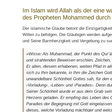
Im Islam wird Allah als der eine w
des Propheten Mohammed durch d
Der islamische Glaube betont die Einzigartigkei
Willen zu befolgen. Die Gläubigen werden aufge
und Seine Barmherzigkeit und Vergebung zu su
»Wisse: Als Muḥammad, der Punkt des Qur’án 
und strahlenden Beweisen erschien, Zeichen,
Er allen, diesem erhabenen, weiten Pfad in al
sich zu Ihm bekannte, in Ihm die Zeichen Got
unwandelbare Schönheit Gottes sah, für den e
›Vorladung‹, ›Leben‹ und ›Paradies‹. Denn du
Seiner Schönheit wurde er aus dem Grab seine
Herzens geladen. Er empfing das Leben des 
Paradies der Begegnung mit Gott eingelassen
dieses, welche Vorladung mächtiger und welch