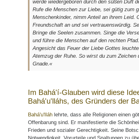
werde wiedergeboren durch den süßen Duft de
Rufe die Menschen zur Liebe, sei gütig zum 
Menschenkinder, nimm Anteil an ihrem Leid. Ge
Freundschaft an und sei vertrauenswürdig. Se
Bringe die Seelen zusammen. Singe die Verse
und führe die Menschen auf den rechten Pfad
Angesicht das Feuer der Liebe Gottes leuchte
Atemzug der Ruhe. So wirst du zum Zeichen 
Gnade.«
Im Bahá'í-Glauben wird diese Idee
Bahá'u'lláhs, des Gründers der Ba
Bahá'u'lláh
lehrte, dass alle Religionen einen gö
Offenbarung sind. Er manifestierte die Schönhe
Frieden und sozialer Gerechtigkeit. Seine Botsc
Notwendigkeit, Vorurteile und Spaltungen zu übe