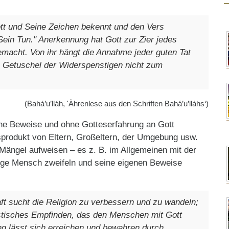
tt und Seine Zeichen bekennt und den Vers
 Sein Tun." Anerkennung hat Gott zur Zier jedes
acht. Von ihr hängt die Annahme jeder guten Tat
as Getuschel der Widerspenstigen nicht zum
(Bahá’u’lláh, 'Ährenlese aus den Schriften Bahá’u’lláhs‘)
ne Beweise und ohne Gotteserfahrung an Gott
sprodukt von Eltern, Großeltern, der Umgebung usw.
ängel aufweisen – es z. B. im Allgemeinen mit der
unge Mensch zweifeln und seine eigenen Beweise
t sucht die Religion zu verbessern und zu wandeln;
ystisches Empfinden, das den Menschen mit Gott
ng lässt sich erreichen und bewahren durch