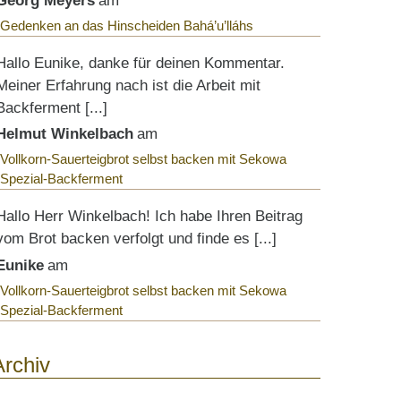
Georg Meyers
am
Gedenken an das Hinscheiden Bahá’u’lláhs
Hallo Eunike, danke für deinen Kommentar.
Meiner Erfahrung nach ist die Arbeit mit
Backferment [...]
Helmut Winkelbach
am
Vollkorn-Sauerteigbrot selbst backen mit Sekowa
Spezial-Backferment
Hallo Herr Winkelbach! Ich habe Ihren Beitrag
vom Brot backen verfolgt und finde es [...]
Eunike
am
Vollkorn-Sauerteigbrot selbst backen mit Sekowa
Spezial-Backferment
Archiv