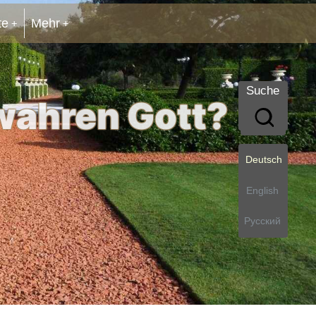
te
Mehr
Suche
 wahren Gott?
Deutsch
English
Русский