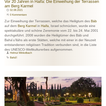
Vor 20 Jahren in Haifa: Die Einweihung der Terrassen
am Berg Karmel
Publiziert
02.08.2021
Beginne eine Unterhaltung
0 Kommentare
Zur Einweihung der Terrassen, welche das Heiligtum des
Báb
auf dem
Berg Karmel
in
Haifa
, Israel schmücken, wurde eine
spektakuläre und schöne Zeremonie vom 22. bis 24. Mai 2001
durchgeführt. 2008 wurden die Heiligtümer des Báb und
Bahá’u’lláhs als erste Stätten, welche mit einer in der Neuzeit
entstandenen religiösen Tradition verbunden sind, in die Liste
des UNESCO-Weltkulturerbes aufgenommen.
Autor
Helmut Winkelbach
Schlagwort
Bahá'í