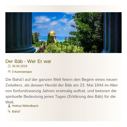
Der Báb - Wer Er war
Publiziert
30.04.2019
Beginne eine Unterhaltung
0 Kommentare
Die Bahá'í auf der ganzen Welt feiern den Beginn eines neuen
Zeitalters, als dessen Herold der Báb am 23. Mai 1844 im Alter
von fünfundzwanzig Jahren erstmalig auftrat, und betonen die
spirituelle Bedeutung jenes Tages (Erklärung des Báb) für die
Welt.
Autor
Helmut Winkelbach
Schlagwort
Bahá'í