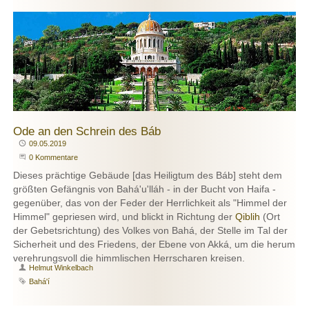
Ode an den Schrein des Báb
Publiziert
09.05.2019
Beginne eine Unterhaltung
0 Kommentare
Dieses prächtige Gebäude [das Heiligtum des Báb] steht dem
größten Gefängnis von Bahá'u'lláh - in der Bucht von Haifa -
gegenüber, das von der Feder der Herrlichkeit als "Himmel der
Himmel" gepriesen wird, und blickt in Richtung der
Qiblih
(Ort
der Gebetsrichtung) des Volkes von Bahá, der Stelle im Tal der
Sicherheit und des Friedens, der Ebene von Akká, um die herum
verehrungsvoll die himmlischen Herrscharen kreisen.
Autor
Helmut Winkelbach
Schlagwort
Bahá'í