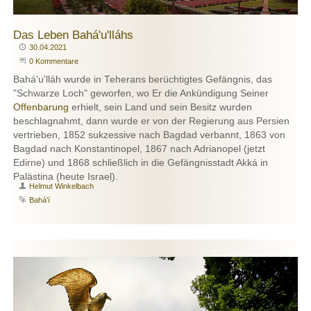
Das Leben Bahá'u'lláhs
Publiziert
30.04.2021
Beginne eine Unterhaltung
0 Kommentare
Bahá'u'lláh wurde in Teherans berüchtigtes Gefängnis, das
"Schwarze Loch" geworfen, wo Er die Ankündigung Seiner
Offenbarung
erhielt, sein Land und sein Besitz wurden
beschlagnahmt, dann wurde er von der Regierung aus Persien
vertrieben, 1852 sukzessive nach Bagdad verbannt, 1863 von
Bagdad nach Konstantinopel, 1867 nach Adrianopel (jetzt
Edirne) und 1868 schließlich in die Gefängnisstadt Akká in
Palästina (heute Israel).
Autor
Helmut Winkelbach
Schlagwort
Bahá'í