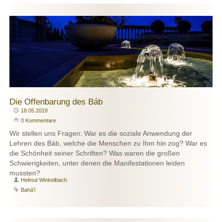
Die Offenbarung des Báb
Publiziert
18.05.2019
Beginne eine Unterhaltung
0 Kommentare
Wir stellen uns Fragen: War es die soziale Anwendung der
Lehren des Báb, welche die Menschen zu Ihm hin zog? War es
die Schönheit seiner Schriften? Was waren die großen
Schwierigkeiten, unter denen die Manifestationen leiden
mussten?
Autor
Helmut Winkelbach
Schlagwort
Bahá'í