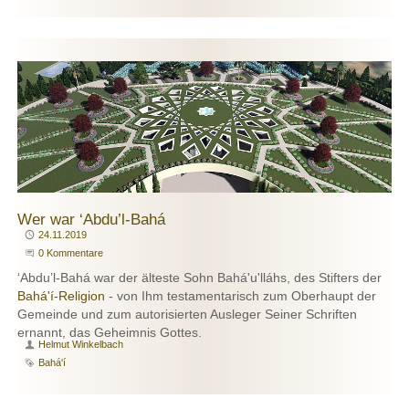
Wer war ‘Abdu’l-Bahá
Publiziert
24.11.2019
Beginne eine Unterhaltung
0 Kommentare
‘Abdu’l-Bahá war der älteste Sohn Bahá'u'lláhs, des Stifters der
Bahá'í-Religion
- von Ihm testamentarisch zum Oberhaupt der
Gemeinde und zum autorisierten Ausleger Seiner Schriften
ernannt, das Geheimnis Gottes.
Autor
Helmut Winkelbach
Schlagwort
Bahá'í