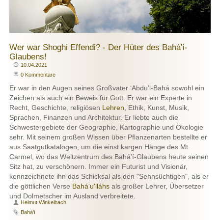
Wer war Shoghi Effendi? - Der Hüter des Bahá'í-
Glaubens!
Publiziert
10.04.2021
Beginne eine Unterhaltung
0 Kommentare
Er war in den Augen seines Großvater ‘Abdu’l-Bahá sowohl ein
Zeichen als auch ein Beweis für Gott. Er war ein Experte in
Recht, Geschichte, religiösen
Lehren
, Ethik, Kunst, Musik,
Sprachen, Finanzen und Architektur. Er liebte auch die
Schwestergebiete der Geographie, Kartographie und Ökologie
sehr. Mit seinem großen Wissen über Pflanzenarten bestellte er
aus Saatgutkatalogen, um die einst kargen Hänge des Mt.
Carmel, wo das Weltzentrum des Bahá'í-Glaubens heute seinen
Sitz hat, zu verschönern. Immer ein Futurist und Visionär,
kennzeichnete ihn das Schicksal als den "Sehnsüchtigen", als er
die göttlichen Verse
Bahá'u'lláhs
als großer Lehrer, Übersetzer
und Dolmetscher im Ausland verbreitete.
Autor
Helmut Winkelbach
Schlagwort
Bahá'í