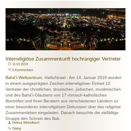
Interreligiöse Zusammenkunft hochrangiger Vertreter
Publiziert
11.03.2019
Beginne eine Unterhaltung
0 Kommentare
Bahá'í-Weltzentrum
, Haifa/Israel - Am 14. Januar 2019 wurden
in einem ausgeprägten Zeichen interreligiöser Einheit 10
Vertreter der christlichen, drusischen, jüdischen, muslimischen
und des Bahá'í-Glaubens von 17 römisch-katholischen
Bischöfen und ihren Beratern aus verschiedenen Ländern zu
einer besonderen interreligiösen Diskussion über das religiöse
Zusammenleben eingeladen. Danach besuchte die vielfältige
Gruppe den Schrein des Bab.
Autor
Helmut Winkelbach
Schlagwort
Dialog