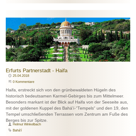
Erfurts Partnerstadt - Haifa
Publiziert
25.04.2018
Beginne eine Unterhaltung
0 Kommentare
Haifa, erstreckt sich von den grünbewaldeten Hügeln des
historisch bedeutsamen Karmel-Gebirges bis zum Mittelmeer.
Besonders markant ist der Blick auf Haifa von der Seeseite aus,
mit der goldenen Kuppel des Bahá'í-“Tempels“ und den 19, den
Tempel umschließenden Terrassen vom Zentrum am Fuße des
Berges bis zur Spitze.
Autor
Helmut Winkelbach
Schlagwort
Bahá'í