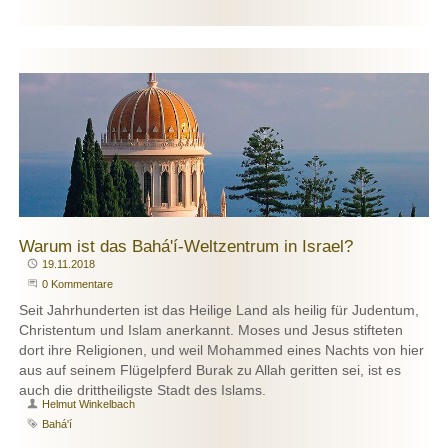
Warum ist das Bahá'í-Weltzentrum in Israel?
Publiziert
19.11.2018
Beginne eine Unterhaltung
0 Kommentare
Seit Jahrhunderten ist das Heilige Land als heilig für Judentum,
Christentum und Islam anerkannt. Moses und Jesus stifteten
dort ihre Religionen, und weil Mohammed eines Nachts von hier
aus auf seinem Flügelpferd Burak zu Allah geritten sei, ist es
auch die drittheiligste Stadt des Islams.
Autor
Helmut Winkelbach
Schlagwort
Bahá'í