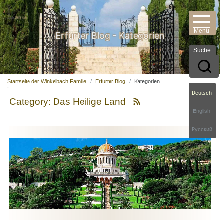
Erfurter Blog - Kategorien
Suche
Startseite der Winkelbach Familie
Erfurter Blog
Kategorien
Deutsch
Category: Das Heilige Land
English
Русский