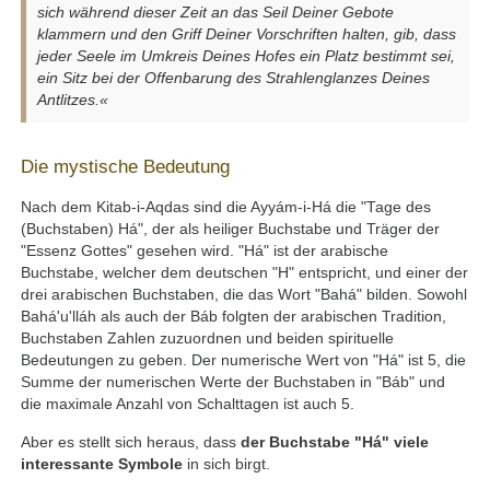
sich während dieser Zeit an das Seil Deiner Gebote
klammern und den Griff Deiner Vorschriften halten, gib, dass
jeder Seele im Umkreis Deines Hofes ein Platz bestimmt sei,
ein Sitz bei der Offenbarung des Strahlenglanzes Deines
Antlitzes.«
Die mystische Bedeutung
Nach dem Kitab-i-Aqdas sind die Ayyám-i-Há die "Tage des
(Buchstaben) Há", der als heiliger Buchstabe und Träger der
"Essenz Gottes" gesehen wird. "Há" ist der arabische
Buchstabe, welcher dem deutschen "H" entspricht, und einer der
drei arabischen Buchstaben, die das Wort "Bahá" bilden. Sowohl
Bahá'u'lláh als auch der Báb folgten der arabischen Tradition,
Buchstaben Zahlen zuzuordnen und beiden spirituelle
Bedeutungen zu geben. Der numerische Wert von "Há" ist 5, die
Summe der numerischen Werte der Buchstaben in "Báb" und
die maximale Anzahl von Schalttagen ist auch 5.
Aber es stellt sich heraus, dass
der Buchstabe "Há" viele
interessante Symbole
in sich birgt.