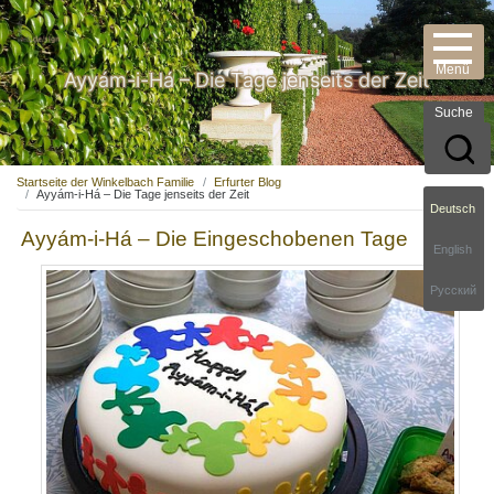
Ayyám-i-Há – Die Tage jenseits der Zeit
Suche
Startseite der Winkelbach Familie
Erfurter Blog
Ayyám-i-Há – Die Tage jenseits der Zeit
Deutsch
Ayyám-i-Há – Die Eingeschobenen Tage
English
Русский