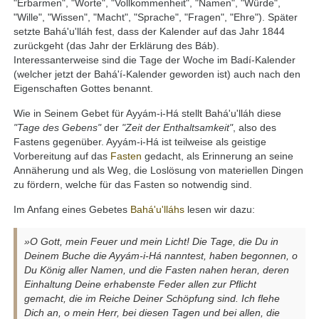
"Erbarmen", "Worte", "Vollkommenheit", "Namen", "Würde",
"Wille", "Wissen", "Macht", "Sprache", "Fragen", "Ehre"). Später
setzte Bahá'u'lláh fest, dass der Kalender auf das Jahr 1844
zurückgeht (das Jahr der Erklärung des Báb).
Interessanterweise sind die Tage der Woche im Badí-Kalender
(welcher jetzt der Bahá'í-Kalender geworden ist) auch nach den
Eigenschaften Gottes benannt.
Wie in Seinem Gebet für Ayyám-i-Há stellt Bahá'u'lláh diese
"Tage des Gebens"
der
"Zeit der Enthaltsamkeit"
, also des
Fastens gegenüber. Ayyám-i-Há ist teilweise als geistige
Vorbereitung auf das
Fasten
gedacht, als Erinnerung an seine
Annäherung und als Weg, die Loslösung von materiellen Dingen
zu fördern, welche für das Fasten so notwendig sind.
Im Anfang eines Gebetes
Bahá'u'lláhs
lesen wir dazu:
»O Gott, mein Feuer und mein Licht! Die Tage, die Du in
Deinem Buche die Ayyám-i-Há nanntest, haben begonnen, o
Du König aller Namen, und die Fasten nahen heran, deren
Einhaltung Deine erhabenste Feder allen zur Pflicht
gemacht, die im Reiche Deiner Schöpfung sind. Ich flehe
Dich an, o mein Herr, bei diesen Tagen und bei allen, die