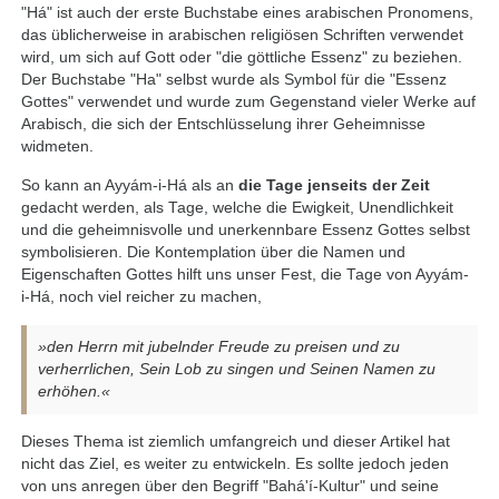
"Há" ist auch der erste Buchstabe eines arabischen Pronomens,
das üblicherweise in arabischen religiösen Schriften verwendet
wird, um sich auf Gott oder "die göttliche Essenz" zu beziehen.
Der Buchstabe "Ha" selbst wurde als Symbol für die "Essenz
Gottes" verwendet und wurde zum Gegenstand vieler Werke auf
Arabisch, die sich der Entschlüsselung ihrer Geheimnisse
widmeten.
So kann an Ayyám-i-Há als an
die Tage jenseits der Zeit
gedacht werden, als Tage, welche die Ewigkeit, Unendlichkeit
und die geheimnisvolle und unerkennbare Essenz Gottes selbst
symbolisieren. Die Kontemplation über die Namen und
Eigenschaften Gottes hilft uns unser Fest, die Tage von Ayyám-
i-Há, noch viel reicher zu machen,
»den Herrn mit jubelnder Freude zu preisen und zu
verherrlichen, Sein Lob zu singen und Seinen Namen zu
erhöhen.«
Dieses Thema ist ziemlich umfangreich und dieser Artikel hat
nicht das Ziel, es weiter zu entwickeln. Es sollte jedoch jeden
von uns anregen über den Begriff "Bahá'í-Kultur" und seine