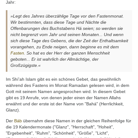
Jahr:
»Legt des Jahres überzählige Tage vor den Fastenmonat.
Wir bestimmten, dass diese Tage und Nächte die
Offenbarungen des Buchstabens Há seien; so werden sie
nicht begrenzt vom Jahr und seinen Monaten... Und wenn
sich diese Tage des Gebens, die der Zeit der Enthaltsamkeit
vorangehen, zu Ende neigen, dann beginne es mit dem
Fasten
. So hat es der Herr der ganzen Menschheit
geboten... Er ist wahrlich der Allmächtige, der
Großzügigste.«
Im Shí'ah Islam gibt es ein schönes Gebet, das gewöhnlich
während des Fastens im Monat Ramadan gelesen wird, in dem
Gott mit seinem Namen angesprochen wird. In diesem Gebet
gibt es 19 Anrufe, von denen jeder einen der Namen Allahs
erwähnt und der erste ist der Name von "Bahá" (Herrlichkeit,
Glanz).
Der
Báb
übernahm diese Namen in der gleichen Reihenfolge für
die 19 Kalendermonate ("Glanz", "Herrschaft", "Hoheit",
"Ergebenheit", "Ruhm", "Schönheit", "Größe", "Licht",