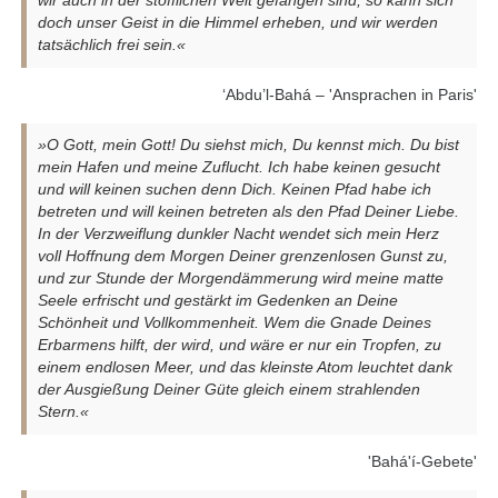
wir auch in der stofflichen Welt gefangen sind, so kann sich
doch unser Geist in die Himmel erheben, und wir werden
tatsächlich frei sein.«
‘Abdu’l-Bahá – 'Ansprachen in Paris'
»O Gott, mein Gott! Du siehst mich, Du kennst mich. Du bist
mein Hafen und meine Zuflucht. Ich habe keinen gesucht
und will keinen suchen denn Dich. Keinen Pfad habe ich
betreten und will keinen betreten als den Pfad Deiner Liebe.
In der Verzweiflung dunkler Nacht wendet sich mein Herz
voll Hoffnung dem Morgen Deiner grenzenlosen Gunst zu,
und zur Stunde der Morgendämmerung wird meine matte
Seele erfrischt und gestärkt im Gedenken an Deine
Schönheit und Vollkommenheit. Wem die Gnade Deines
Erbarmens hilft, der wird, und wäre er nur ein Tropfen, zu
einem endlosen Meer, und das kleinste Atom leuchtet dank
der Ausgießung Deiner Güte gleich einem strahlenden
Stern.«
'Bahá'í-Gebete'