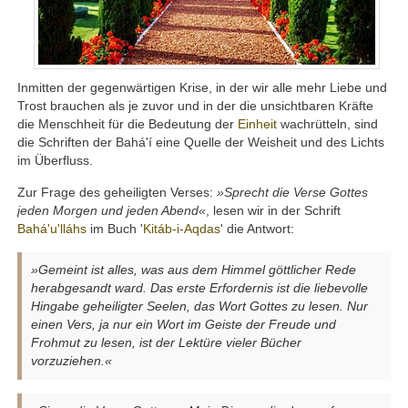
Inmitten der gegenwärtigen Krise, in der wir alle mehr Liebe und
Trost brauchen als je zuvor und in der die unsichtbaren Kräfte
die Menschheit für die Bedeutung der
Einheit
wachrütteln, sind
die Schriften der Bahá'í eine Quelle der Weisheit und des Lichts
im Überfluss.
Zur Frage des geheiligten Verses:
»Sprecht die Verse Gottes
jeden Morgen und jeden Abend«
, lesen wir in der Schrift
Bahá'u'lláhs
im Buch '
Kitáb-i-Aqdas
' die Antwort:
»Gemeint ist alles, was aus dem Himmel göttlicher Rede
herabgesandt ward. Das erste Erfordernis ist die liebevolle
Hingabe geheiligter Seelen, das Wort Gottes zu lesen. Nur
einen Vers, ja nur ein Wort im Geiste der Freude und
Frohmut zu lesen, ist der Lektüre vieler Bücher
vorzuziehen.«