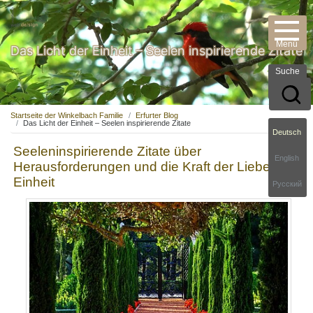
Das Licht der Einheit – Seelen inspirierende Zitate
Suche
Startseite der Winkelbach Familie
Erfurter Blog
Das Licht der Einheit – Seelen inspirierende Zitate
Deutsch
Seeleninspirierende Zitate über
English
Herausforderungen und die Kraft der Liebe und
Einheit
Русский