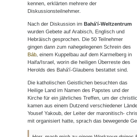
kennen, erklärten mehrere der
Diskussionsteilnehmer.
Nach der Diskussion im
Bahá'í-Weltzentrum
wurden Gebete auf Arabisch, Englisch und
Hebräisch gesprochen. Die 50 Teilnehmer
gingen dann zum nahegelegenen Schrein des
Báb
, einem Kuppelbau auf dem Karmelberg in
Haifa/Israel, worin die heiligen Überreste des
Herolds des Bahá'í-Glaubens bestattet sind.
Die katholischen Geistlichen besuchten das
Heilige Land im Namen des Papstes und der
Kirche für ein jährliches Treffen, um der christ
kamen aus einem Dutzend verschiedener Länder
Yousef Yakoub, der Leiter der maronitisch- chri
mit organisiert hatte, sprach das bewegende Ge
Herr, mach mich zu einem Werkzeug deines F