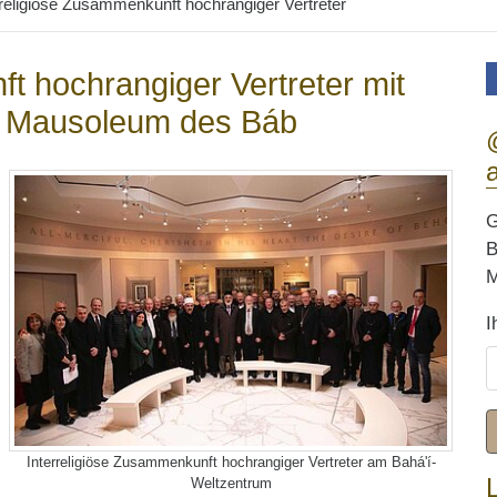
rreligiöse Zusammenkunft hochrangiger Vertreter
t hochrangiger Vertreter mit
 Mausoleum des Báb
G
B
M
I
Interreligiöse Zusammenkunft hochrangiger Vertreter am Bahá'í-
Weltzentrum