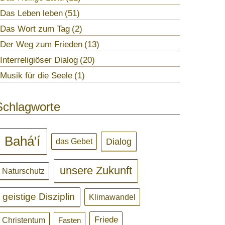
Das Leben leben
51
Das Wort zum Tag
2
Der Weg zum Frieden
13
Interreligiöser Dialog
20
Musik für die Seele
1
Schlagworte
Bahá'í
Dialog
das Gebet
unsere Zukunft
Naturschutz
geistige Disziplin
Klimawandel
Friede
Christentum
Fasten