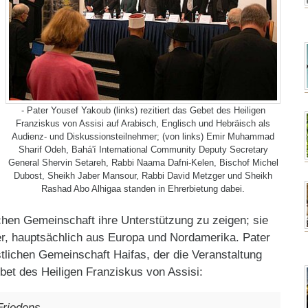
- Pater Yousef Yakoub (links) rezitiert das Gebet des Heiligen
Franziskus von Assisi auf Arabisch, Englisch und Hebräisch als
Audienz- und Diskussionsteilnehmer; (von links) Emir Muhammad
Sharif Odeh, Bahá'í International Community Deputy Secretary
General Shervin Setareh, Rabbi Naama Dafni-Kelen, Bischof Michel
Dubost, Sheikh Jaber Mansour, Rabbi David Metzger und Sheikh
Rashad Abo Alhigaa standen in Ehrerbietung dabei.
lichen Gemeinschaft ihre Unterstützung zu zeigen; sie
, hauptsächlich aus Europa und Nordamerika. Pater
stlichen Gemeinschaft Haifas, der die Veranstaltung
bet des Heiligen Franziskus von Assisi:
riedens,