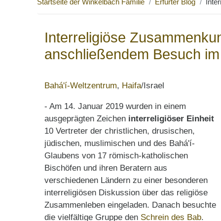
Startseite der Winkelbach Familie
Erfurter Blog
Inte
Interreligiöse Zusammenkunf
anschließendem Besuch im
Bahá'í-Weltzentrum
,
Haifa
/Israel
- Am 14. Januar 2019 wurden in einem
ausgeprägten Zeichen
interreligiöser Einheit
10 Vertreter der christlichen, drusischen,
jüdischen, muslimischen und des Bahá'í-
Glaubens von 17 römisch-katholischen
Bischöfen und ihren Beratern aus
verschiedenen Ländern zu einer besonderen
interreligiösen Diskussion über das religiöse
Zusammenleben eingeladen. Danach besuchte
die vielfältige Gruppe den
Schrein des Bab
.