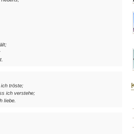
lt;
;
t.
ich tröste;
ss ich verstehe;
h liebe.