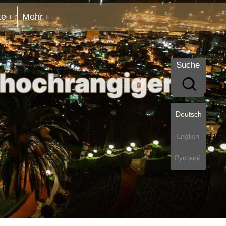
te
Mehr
Suche
 hochrangiger
Deutsch
English
Русский