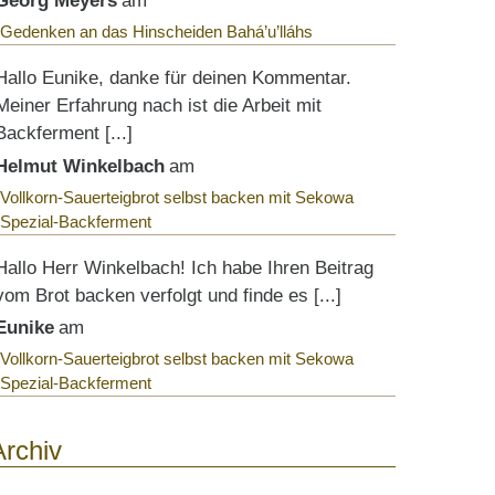
Georg Meyers
am
Gedenken an das Hinscheiden Bahá’u’lláhs
Hallo Eunike, danke für deinen Kommentar.
Meiner Erfahrung nach ist die Arbeit mit
Backferment [...]
Helmut Winkelbach
am
Vollkorn-Sauerteigbrot selbst backen mit Sekowa
Spezial-Backferment
Hallo Herr Winkelbach! Ich habe Ihren Beitrag
vom Brot backen verfolgt und finde es [...]
Eunike
am
Vollkorn-Sauerteigbrot selbst backen mit Sekowa
Spezial-Backferment
Archiv