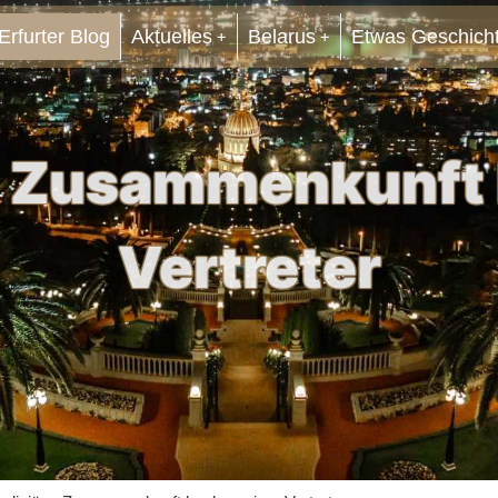
Erfurter Blog
Aktuelles
Belarus
Etwas Geschich
se Zusammenkunft
Vertreter