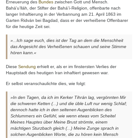
Erneuerung des
Bundes
zwischen Gott und Mensch.
Bahá’u’lláh, der Stifter der Bahá’í-Religion, offenbarte nach
langer Inhaftierung in der Verbannung am 21. April 1863 im
Garten Ridván bei Bagdad, dass er der verheißene Offenbarer
für die heutige Zeit sei.
»...Ich sage euch, dies ist der Tag an dem die Menschheit
das Angesicht des Verheißenen schauen und seine Stimme
hören kann.«
Diese
Sendung
erhielt er, als er im finstersten Verlies der
Hauptstadt des heutigen Iran inhaftiert gewesen war.
Er selbst veranschaulichte dies, wie folgt:
»In den Tagen, da ich im Kerker Tihrán lag, vergönnten Mir
die schweren Ketten (...) und die üble Luft nur wenig Schlaf;
dennoch hatte ich in den seltenen Augenblicken des
Schlummers ein Gefühl, wie wenn etwas vom Scheitel
Meines Hauptes über Meine Brust strömte, einem
mächtigen Sturzbach gleich (...) Meine Zunge sprach in
solchen Augenblicken Worte, die zu hören kein Mensch