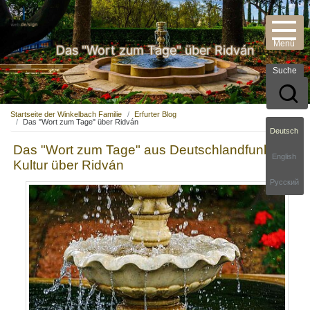
Das "Wort zum Tage" über Ridván
Suche
Startseite der Winkelbach Familie
Erfurter Blog
Das "Wort zum Tage" über Ridván
Deutsch
Das "Wort zum Tage" aus Deutschlandfunk
English
Kultur über Ridván
Русский