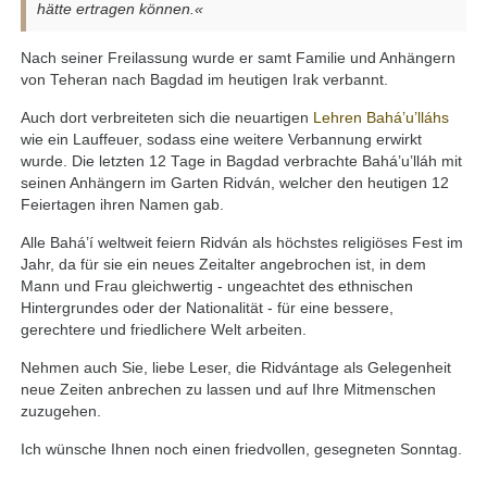
hätte ertragen können.«
Nach seiner Freilassung wurde er samt Familie und Anhängern
von Teheran nach Bagdad im heutigen Irak verbannt.
Auch dort verbreiteten sich die neuartigen
Lehren
Bahá’u’lláhs
wie ein Lauffeuer, sodass eine weitere Verbannung erwirkt
wurde. Die letzten 12 Tage in Bagdad verbrachte Bahá’u’lláh mit
seinen Anhängern im Garten Ridván, welcher den heutigen 12
Feiertagen ihren Namen gab.
Alle Bahá’í weltweit feiern Ridván als höchstes religiöses Fest im
Jahr, da für sie ein neues Zeitalter angebrochen ist, in dem
Mann und Frau gleichwertig - ungeachtet des ethnischen
Hintergrundes oder der Nationalität - für eine bessere,
gerechtere und friedlichere Welt arbeiten.
Nehmen auch Sie, liebe Leser, die Ridvántage als Gelegenheit
neue Zeiten anbrechen zu lassen und auf Ihre Mitmenschen
zuzugehen.
Ich wünsche Ihnen noch einen friedvollen, gesegneten Sonntag.