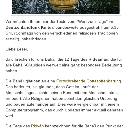
Wir möchten Ihnen hier die Texte vom "Wort zum Tage" im
Deutschlandfunk Kultur
, bundesweite ausgestrahlt um 6.35
Uhr, (Sonntags von den verschiedenen religiösen Traditionen
erstellt), näherbringen.
Liebe Leser,
Bald brechen für uns Bahá’í die 12 Tage des
Ridván
an, die für
alle Bahá’í-Gläubigen weltweit eine ganz besondere Bedeutung
haben.
Die Bahá’í glauben an eine
Fortschreitende Gottesoffenbarung
.
Das bedeutet, sie glauben, dass Gott im Laufe der
Menschheitsgeschichte seinen Bund mit den Menschen stetig
erneuert. Alle Religionen haben somit den gleichen Ursprung
und bauen aufeinander auf. Dies wäre vergleichbar mit einem
Computerprogramm, das durch Updates immer aktuell gehalten
wird.
Die Tage des
Ridván
kennzeichnen für die Bahá’í den Punkt der