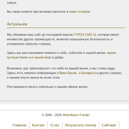
семьи.
Вы также можете при желании написать в
книгу отзывов
.
Актуальное
Мы обновили наш сайт до последней версии
TYPO3 CMS 12
, которая имеет
множество других преимуществ, включая повышенную безопасность и
ускоренную загрузку страниц.
Здесь мы рассказываем немного о себе, событиях в нашей жизни,
наших
путешествиях
и о
нашей вере
в добро.
Возможно, вас за/интересует что-либо из нашей жизни, и мы этому рады.
Здесь
есть немного информации о
Вере Бахаи
, о
Беларуси
и других странах,
о нашем опыте жизни во всем этом.
Постараемся писать побольше о нашем образе жизни.
© 2006 - 2026
Winkelbach-Family!
Главною
Контакт
О нас
Результаты поиска
Сайтмап