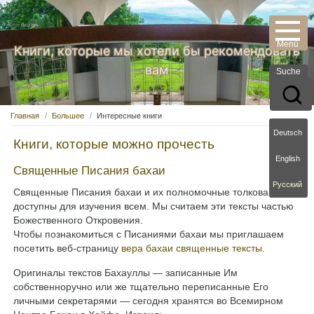
Книги, которые мы хотели бы рекомендовать
вам
Suche
Главная
Большее
Интересные книги
Deutsch
Книги, которые можно прочесть
English
Священные Писания бахаи
Русский
Священные Писания бахаи и их полномочные толкования
доступны для изучения всем. Мы считаем эти тексты частью
Божественного Откровения.
Чтобы познакомиться с Писаниями бахаи мы приглашаем
посетить веб-страницу
вера бахаи священные тексты
.
Оригиналы текстов Бахауллы — записанные Им
собственноручно или же тщательно переписанные Его
личными секретарями — сегодня хранятся во Всемирном