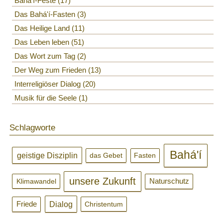
Bahá'í-Feste
17
Das Bahá'í-Fasten
3
Das Heilige Land
11
Das Leben leben
51
Das Wort zum Tag
2
Der Weg zum Frieden
13
Interreligiöser Dialog
20
Musik für die Seele
1
Schlagworte
Bahá'í
geistige Disziplin
das Gebet
Fasten
unsere Zukunft
Klimawandel
Naturschutz
Dialog
Friede
Christentum