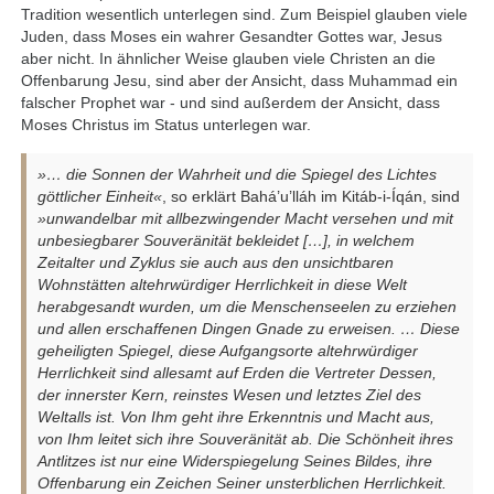
Tradition wesentlich unterlegen sind. Zum Beispiel glauben viele
Juden, dass Moses ein wahrer Gesandter Gottes war, Jesus
aber nicht. In ähnlicher Weise glauben viele Christen an die
Offenbarung Jesu, sind aber der Ansicht, dass Muhammad ein
falscher Prophet war - und sind außerdem der Ansicht, dass
Moses Christus im Status unterlegen war.
»… die Sonnen der Wahrheit und die Spiegel des Lichtes
göttlicher Einheit«
, so erklärt Bahá’u’lláh im Kitáb-i-Íqán, sind
»unwandelbar mit allbezwingender Macht versehen und mit
unbesiegbarer Souveränität bekleidet […], in welchem
Zeitalter und Zyklus sie auch aus den unsichtbaren
Wohnstätten altehrwürdiger Herrlichkeit in diese Welt
herabgesandt wurden, um die Menschenseelen zu erziehen
und allen erschaffenen Dingen Gnade zu erweisen. … Diese
geheiligten Spiegel, diese Aufgangsorte altehrwürdiger
Herrlichkeit sind allesamt auf Erden die Vertreter Dessen,
der innerster Kern, reinstes Wesen und letztes Ziel des
Weltalls ist. Von Ihm geht ihre Erkenntnis und Macht aus,
von Ihm leitet sich ihre Souveränität ab. Die Schönheit ihres
Antlitzes ist nur eine Widerspiegelung Seines Bildes, ihre
Offenbarung ein Zeichen Seiner unsterblichen Herrlichkeit.