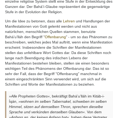
einzelne religiöse System stellt eine Stufe in der Entwicklung des
Ganzen dar. Der Bahá'í-Glaube repräsentiert die gegenwärtige
Stufe in der Evolution der Religion.
Um die Idee zu betonen, dass alle
Lehren
und Handlungen der
Manifestationen von Gott gelenkt werden und nicht aus
natürlichen, menschlichen Quellen stammen, benutzte
Bahá’u’lláh den Begriff "
Offenbarung
" - um so das Phänomen zu
beschreiben, welches jedes Mal auftritt, wenn eine Manifestation
erscheint. Insbesondere die Schriften der Manifestationen
stellen das unfehlbare Wort Gottes dar. Da diese Schriften noch
lange nach Beendigung des irdischen Lebens der
Manifestationen bestehen bleiben, stellen sie einen besonders
wichtigen Teil des Phänomens der Offenbarung dar. Das ist so
sehr der Fall, dass der Begriff "Offenbarung" manchmal in
einem eingeschränkten Sinn verwendet wird, um sich auf die
Schriften und Worte der Manifestationen zu beziehen.
»Alle Propheten Gottes«
, bekräftigt Bahá’u’lláh im Kitáb-i-
Íqán,
»wohnen im selben Tabernakel, schweben im selben
Himmel, sitzen auf demselben Thron, sprechen dieselbe
Sprache und verkünden denselben Glauben«
. Von dem
»Anfang an, der keinen Anfang hat«
, haben diese Vertreter