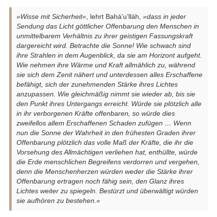
»Wisse mit Sicherheit«
, lehrt Bahá’u’lláh,
»dass in jeder
Sendung das Licht göttlicher Offenbarung den Menschen in
unmittelbarem Verhältnis zu ihrer geistigen Fassungskraft
dargereicht wird. Betrachte die Sonne! Wie schwach sind
ihre Strahlen in dem Augenblick, da sie am Horizont aufgeht.
Wie nehmen ihre Wärme und Kraft allmählich zu, während
sie sich dem Zenit nähert und unterdessen alles Erschaffene
befähigt, sich der zunehmenden Stärke ihres Lichtes
anzupassen. Wie gleichmäßig nimmt sie wieder ab, bis sie
den Punkt ihres Untergangs erreicht. Würde sie plötzlich alle
in ihr verborgenen Kräfte offenbaren, so würde dies
zweifellos allem Erschaffenen Schaden zufügen … Wenn
nun die Sonne der Wahrheit in den frühesten Graden ihrer
Offenbarung plötzlich das volle Maß der Kräfte, die ihr die
Vorsehung des Allmächtigen verliehen hat, enthüllte, würde
die Erde menschlichen Begreifens verdorren und vergehen,
denn die Menschenherzen würden weder die Stärke ihrer
Offenbarung ertragen noch fähig sein, den Glanz ihres
Lichtes weiter zu spiegeln. Bestürzt und überwältigt würden
sie aufhören zu bestehen.«