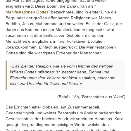
die Menschheitsgeschichte eingegriffen hat und weiter
eingreifen wird. Diese Boten, die Bahá’u’lláh als "
Manifestationen Gottes
" bezeichnete, sind in erster Linie die
Begründer der großen offenbarten Religionen wie Moses,
Buddha, Jesus, Muhammad und so weiter. Es ist der Geist, der
durch das Kommen dieser Manifestationen freigesetzt wird,
zusammen mit dem Einfluss von Geboten, die es der
Menschheit ermöglichen, in ihrer kollektiven Evolution
voranzukommen. Einfach ausgedrückt: Die Manifestationen
Gottes sind die wichtigsten Erzieher der Menschheit.
»Das Ziel der Religion, wie sie vom Himmel des heiligen
Willens Gottes offenbart ist, besteht darin, Einheit und
Eintracht unter den Völkern der Welt zu stiften; macht sie
nicht zur Ursache für Zwist und Streit.«
(Bahá’u’lláh, 'Botschaften aus ‘Akká')
Das Errichten einer globalen, auf Zusammenarbeit,
Gegenseitigkeit und wahrer Besorgnis um Andere basierenden
Gesellschaft ist der höchste Ausdruck vereinten Handelns. Kurz
gesagt: die grundlegenden geistigen Werte, welche den
Weltreligionen gemeinsam sind, enthalten die fundamentalen