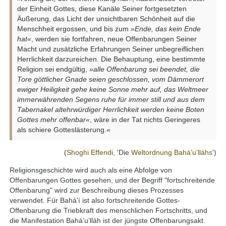
der Einheit Gottes, diese Kanäle Seiner fortgesetzten
Äußerung, das Licht der unsichtbaren Schönheit auf die
Menschheit ergossen, und bis zum
»Ende, das kein Ende
hat«
, werden sie fortfahren, neue Offenbarungen Seiner
Macht und zusätzliche Erfahrungen Seiner unbegreiflichen
Herrlichkeit darzureichen. Die Behauptung, eine bestimmte
Religion sei endgültig,
»alle Offenbarung sei beendet, die
Tore göttlicher Gnade seien geschlossen, vom Dämmerort
ewiger Heiligkeit gehe keine Sonne mehr auf, das Weltmeer
immerwährenden Segens ruhe für immer still und aus dem
Tabernakel altehrwürdiger Herrlichkeit werden keine Boten
Gottes mehr offenbar«
, wäre in der Tat nichts Geringeres
als schiere Gotteslästerung.
«
(
Shoghi Effendi
, 'Die
Weltordnung
Bahá’u’lláhs
')
Religionsgeschichte wird auch als eine Abfolge von
Offenbarungen Gottes gesehen, und der Begriff "fortschreitende
Offenbarung" wird zur Beschreibung dieses Prozesses
verwendet. Für Bahá'í ist also fortschreitende Gottes-
Offenbarung die Triebkraft des menschlichen Fortschritts, und
die Manifestation Bahá’u’lláh ist der jüngste Offenbarungsakt.