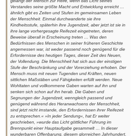
gelangt der Mensch zur Reife, wenn das Licht seines
Verstandes seine größte Macht und Entwicklung erreicht …
ähnlich gibt es Zeiten und Stufen im gemeinsamen Leben
der Menschheit. Einmal durchwanderte sie ihre
Kindheitsstufe, späterhin ihre Jugendzeit, aber jetzt ist sie in
ihre lange vorhergesagte Reifezeit eingetreten, deren
Beweise überall in Erscheinung treten … Was den
Bedürfnissen des Menschen in seiner früheren Geschichte
angemessen war, ist weder passend noch genügend für die
Erfordernisse des heutigen Tages, dieser Zeit des Neuen,
der Vollendung. Die Menschheit hat sich aus der einstigen
Stufe der Beschränkung und der Vorerziehung erhoben. Der
Mensch muss mit neuen Tugenden und Kräften, neuen
sittlichen Maßstäben und Fähigkeiten erfüllt werden. Neue
Wohltaten und vollkommene Gaben warten auf ihn und
senken sich schon auf ihn herab. Die Gaben und
Segnungen der Jugendzeit, wenngleich passend und
genügend während des Heranwachsens der Menschheit,
sind jetzt nicht imstande, den Erfordernissen ihrer Reifezeit
zu entsprechen.« »In jeder Sendung«, hat Er weiter
geschrieben, »wurde das Licht göttlicher Führung im
Brennpunkt einer Hauptaufgabe gesammelt … In dieser
wunderbaren Offenbarung, diesem glorreichen Jahrhundert,