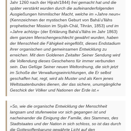
Jahr 1260 nach der Hijrah/1844)
frei gemacht hat und die
später verstärkt wurden durch die aufeinanderfolgenden
Ausgießungen himmlischer Macht, welche im »Jahre neun«
(Kennzeichnen der mystischen Geburt von Bahá'u'lláhs
prophetischer Mission im Síyáh-Chál, Tihrán, 1853)
und im
»Jahre achtzig«
(der Erklärung Bahá'u'lláhs im Jahr 1863)
dem ganzen Menschengeschlecht gewährt wurden, haben
der Menschheit die Fähigkeit eingeflößt, dieses Endstadium
ihrer organischen und gemeinsamen Entwicklung zu
erreichen. Mit dem Goldenen Zeitalter Seiner Sendung wird
die Vollendung dieses Geschehens für immer verbunden
sein. Das Gefüge Seiner neuen Weltordnung, die sich jetzt
im Schoße der Verwaltungseinrichtungen, die Er selbst
geschaffen hat, regt, wird als Muster und als Kern jenes
Weltstaatenbundes dienen, der das sichere, unumgängliche
Geschick der Völker und Nationen der Erde ist.«
»So, wie die organische Entwicklung der Menschheit
langsam und stufenweise vor sich gegangen ist und
nacheinander die Einigung der Familie, des Stammes, des
Stadtstaates und der Nation in sich schloss, so ist das durch
die Gottesoffenbarung gewährte Licht auf den