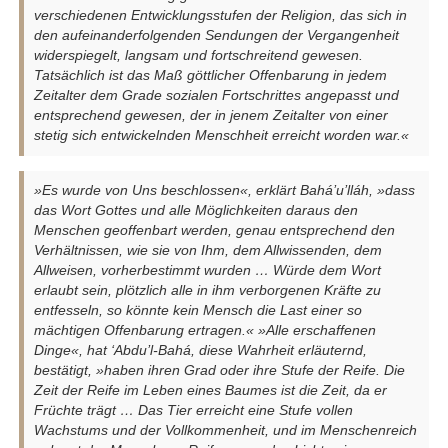
verschiedenen Entwicklungsstufen der Religion, das sich in
den aufeinanderfolgenden Sendungen der Vergangenheit
widerspiegelt, langsam und fortschreitend gewesen.
Tatsächlich ist das Maß göttlicher Offenbarung in jedem
Zeitalter dem Grade sozialen Fortschrittes angepasst und
entsprechend gewesen, der in jenem Zeitalter von einer
stetig sich entwickelnden Menschheit erreicht worden war.«
»Es wurde von Uns beschlossen«, erklärt Bahá’u’lláh, »dass
das Wort Gottes und alle Möglichkeiten daraus den
Menschen geoffenbart werden, genau entsprechend den
Verhältnissen, wie sie von Ihm, dem Allwissenden, dem
Allweisen, vorherbestimmt wurden … Würde dem Wort
erlaubt sein, plötzlich alle in ihm verborgenen Kräfte zu
entfesseln, so könnte kein Mensch die Last einer so
mächtigen Offenbarung ertragen.« »Alle erschaffenen
Dinge«, hat ‘Abdu’l-Bahá, diese Wahrheit erläuternd,
bestätigt, »haben ihren Grad oder ihre Stufe der Reife. Die
Zeit der Reife im Leben eines Baumes ist die Zeit, da er
Früchte trägt … Das Tier erreicht eine Stufe vollen
Wachstums und der Vollkommenheit, und im Menschenreich