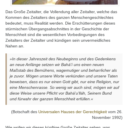
Das Große Zeitalter, die Vollendung aller Zeitalter, welche das
Kommen des Zeitalters des ganzen Menschengeschlechtes
bedeutet, muss Realität werden. Die Erschütterungen dieses
stürmischen Übergangsabschnittes in der Geschichte der
Menschheit sind die wesentlichen Vorbedingungen des
Zeitalters der Zeitalter und kündigen sein unvermeidliches
Nahen an.
»In dieser Jahreszeit des Neubeginns und des Gedenkens
an neue Anfänge setzen wir Bahá'í uns einen neuen
Maßstab des Bemühens, wagemutiger und beharrlicher als
je zuvor. Mögen unsere Worte verkünden und unsere Taten
beweisen, dass es nur einen Gott gibt, nur eine Religion, nur
eine Menschenrasse. So wenig wir auch sind, mögen wir auf
diese Weise unsere Pflicht vor Bahá'u'lláh, Seinem Bund
und fürwahr der ganzen Menschheit erfüllen.«
(Botschaft des
Universalen Hauses der Gerechtigkeit
vom 26.
November 1992)
Wie wollen wir dieses künftige Große Zeitalter sehen, was