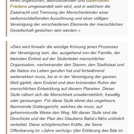
eines ungestörten, allumfassenden und
dauerhaften
Friedens
umgewandelt sein wird, und in welchem die
Zwietracht und Trennung der Menschenkinder einer
weltumschließenden Aussöhnung und einer völligen
Vereinigung der verschiedenen Elemente der menschlichen
Gesellschaft gewichen sein werden.«
»Dies wird fürwahr die würdige Krönung jenes Prozesses
der Vereinigung sein, der, ausgehend von der Familie, der
kleinsten Einheit auf der Stufenleiter menschlicher
Organisation, nacheinander den Stamm, den Stadtstaat und
die Nation ins Leben gerufen hat und fortwährend
weiterwirken muss, bis er in der Vereinigung der ganzen
Welt gipfelt, dem Endziel und dem krönenden Ruhm der
menschlichen Entwicklung auf diesem Planeten. Dieser
Stufe nähert sich die Menschheit unwiderstehlich, freiwillig
oder gezwungen. Für diese Stufe ebnet das ungeheure,
flammende Gottesgericht, welches die muss, auf
geheimnisvolle Weise den Weg. Mit dieser Stufe sind die
Geschicke und der Plan des Glaubens Bahá’u’lláhs unlöslich
verkettet. Diese schöpferischen Kräfte, die Seine
Offenbarung im »Jahre sechzig«
(der Erklärung des Báb im