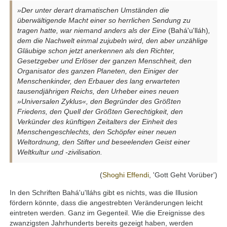
»Der unter derart dramatischen Umständen die
überwältigende Macht einer so herrlichen Sendung zu
tragen hatte, war niemand anders als der Eine
(Bahá'u'lláh)
,
dem die Nachwelt einmal zujubeln wird, den aber unzählige
Gläubige schon jetzt anerkennen als den Richter,
Gesetzgeber und Erlöser der ganzen Menschheit, den
Organisator des ganzen Planeten, den Einiger der
Menschenkinder, den Erbauer des lang erwarteten
tausendjährigen Reichs, den Urheber eines neuen
»Universalen Zyklus«, den Begründer des Größten
Friedens, den Quell der Größten Gerechtigkeit, den
Verkünder des künftigen Zeitalters der Einheit des
Menschengeschlechts, den Schöpfer einer neuen
Weltordnung, den Stifter und beseelenden Geist einer
Weltkultur und -zivilisation.
(
Shoghi Effendi
, 'Gott Geht Vorüber')
In den Schriften Bahá'u'lláhs gibt es nichts, was die Illusion
fördern könnte, dass die angestrebten Veränderungen leicht
eintreten werden. Ganz im Gegenteil. Wie die Ereignisse des
zwanzigsten Jahrhunderts bereits gezeigt haben, werden