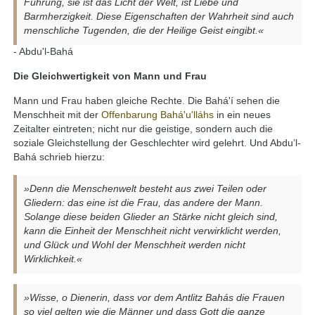
Führung, sie ist das Licht der Welt, ist Liebe und
Barmherzigkeit. Diese Eigenschaften der Wahrheit sind auch
menschliche Tugenden, die der Heilige Geist eingibt.«
- Abdu'l-Bahá
Die
Gleichwertigkeit von Mann und Frau
Mann und Frau haben gleiche Rechte. Die Bahá'í sehen die
Menschheit mit der
Offenbarung
Bahá'u'lláhs
in ein neues
Zeitalter eintreten; nicht nur die geistige, sondern auch die
soziale Gleichstellung der Geschlechter wird gelehrt. Und Abdu’l-
Bahá schrieb hierzu:
»Denn die Menschenwelt besteht aus zwei Teilen oder
Gliedern: das eine ist die Frau, das andere der Mann.
Solange diese beiden Glieder an Stärke nicht gleich sind,
kann die Einheit der Menschheit nicht verwirklicht werden,
und Glück und Wohl der Menschheit werden nicht
Wirklichkeit.«
»Wisse, o Dienerin, dass vor dem Antlitz Bahás die Frauen
so viel gelten wie die Männer und dass Gott die ganze