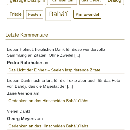
geistige Disziplin
Dialog
Christentum
das Gebet
Bahá'í
Friede
Klimawandel
Fasten
Letzte Kommentare
Lieber Helmut, herzlichen Dank für diese wundervolle
Sammlung an Zitaten! Ohne Zweifel [...]
Pedro Rohrhuber
am
Das Licht der Einheit – Seelen inspirierende Zitate
Lieben Dank nach Erfurt, für die Texte aber auch für das Foto
von Bahdji, das die Majestät der [...]
Jane Vernon
am
Gedenken an das Hinscheiden Bahá’u’lláhs
Vielen Dank!
Georg Meyers
am
Gedenken an das Hinscheiden Bahá’u’lláhs