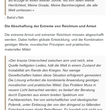
als erzöge er einen Meiner Söhne. Mit ihm seien Meine
Herrlichkeit, Meine Gnade, Meine Barmherzigkeit, die alle
Welt umfassen.«
- Bahá'u'lláh
Die Abschaffung der Extreme von Reichtum und Armut
Die extreme Armut und extremer Reichtum müssen abgeschafft
werden. Dabei helfen globale Entwicklung, und die Kombination
geistiger Werte, moralischer Prinzipien und praktischer,
materieller Mittel.
»Der krasse Unterschied zwischen arm und reich, eine
Quelle heftigsten Leides, hält die Welt in einem Zustand der
Instabilität am Rande des Krieges. Nur wenige
Gesellschaften haben diese Situation erfolgreich gemeistert.
Die Lösung erfordert die kombinierte Anwendung geistiger,
moralischer und praktischer Mittel. Das Problem Muss in
neuem Licht betrachtet werden; es bedarf der Beratung
durch Experten aus einem breiten Spektrum von
Fachbereichen, frei von wirtschaftlicher und ideologischer
Polemik, unter Einbezug der von den dringend zu fällenden
Entscheidungen direkt Betroffenen. Es handelt sich nicht nur