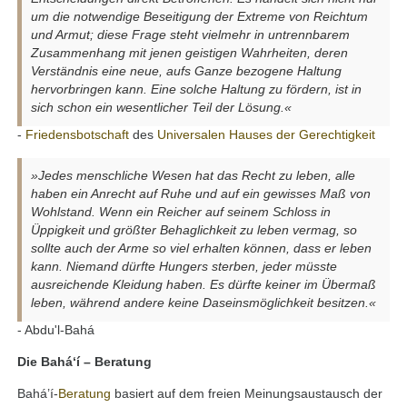
um die notwendige Beseitigung der Extreme von Reichtum
und Armut; diese Frage steht vielmehr in untrennbarem
Zusammenhang mit jenen geistigen Wahrheiten, deren
Verständnis eine neue, aufs Ganze bezogene Haltung
hervorbringen kann. Eine solche Haltung zu fördern, ist in
sich schon ein wesentlicher Teil der Lösung.«
-
Friedensbotschaft
des
Universalen Hauses der Gerechtigkeit
»Jedes menschliche Wesen hat das Recht zu leben, alle
haben ein Anrecht auf Ruhe und auf ein gewisses Maß von
Wohlstand. Wenn ein Reicher auf seinem Schloss in
Üppigkeit und größter Behaglichkeit zu leben vermag, so
sollte auch der Arme so viel erhalten können, dass er leben
kann. Niemand dürfte Hungers sterben, jeder müsste
ausreichende Kleidung haben. Es dürfte keiner im Übermaß
leben, während andere keine Daseinsmöglichkeit besitzen.«
- Abdu'l-Bahá
Die Bahá‘í – Beratung
Bahá’í-
Beratung
basiert auf dem freien Meinungsaustausch der