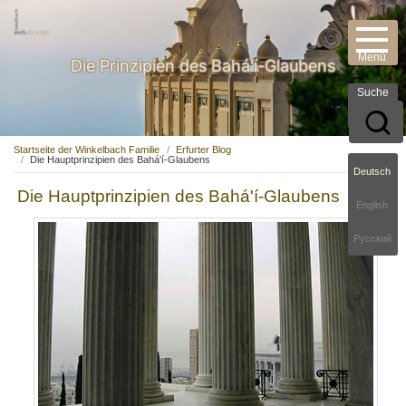
Die Prinzipien des Bahá'í-Glaubens
Suche
Startseite der Winkelbach Familie
Erfurter Blog
Die Hauptprinzipien des Bahá'í-Glaubens
Deutsch
Die Hauptprinzipien des Bahá'í-Glaubens
English
Русский