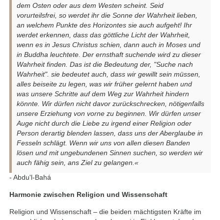
dem Osten oder aus dem Westen scheint. Seid
vorurteilsfrei, so werdet ihr die Sonne der Wahrheit lieben,
an welchem Punkte des Horizontes sie auch aufgeht! Ihr
werdet erkennen, dass das göttliche Licht der Wahrheit,
wenn es in Jesus Christus schien, dann auch in Moses und
in Buddha leuchtete. Der ernsthaft suchende wird zu dieser
Wahrheit finden. Das ist die Bedeutung der, "Suche nach
Wahrheit". sie bedeutet auch, dass wir gewillt sein müssen,
alles beiseite zu legen, was wir früher gelernt haben und
was unsere Schritte auf dem Weg zur Wahrheit hindern
könnte. Wir dürfen nicht davor zurückschrecken, nötigenfalls
unsere Erziehung von vorne zu beginnen. Wir dürfen unser
Auge nicht durch die Liebe zu irgend einer Religion oder
Person derartig blenden lassen, dass uns der Aberglaube in
Fesseln schlägt. Wenn wir uns von allen diesen Banden
lösen und mit ungebundenen Sinnen suchen, so werden wir
auch fähig sein, ans Ziel zu gelangen.«
- Abdu'l-Bahá
Harmonie zwischen Religion und Wissenschaft
Religion und Wissenschaft – die beiden mächtigsten Kräfte im