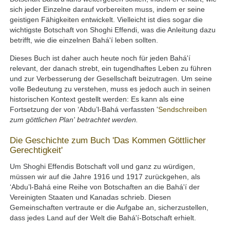
sich jeder Einzelne darauf vorbereiten muss, indem er seine
geistigen Fähigkeiten entwickelt. Vielleicht ist dies sogar die
wichtigste Botschaft von Shoghi Effendi, was die Anleitung dazu
betrifft, wie die einzelnen Bahá'í leben sollten.
Dieses Buch ist daher auch heute noch für jeden Bahá'í
relevant, der danach strebt, ein tugendhaftes Leben zu führen
und zur Verbesserung der Gesellschaft beizutragen. Um seine
volle Bedeutung zu verstehen, muss es jedoch auch in seinen
historischen Kontext gestellt werden: Es kann als eine
Fortsetzung der von ‘Abdu’l-Bahá verfassten '
Sendschreiben
zum göttlichen Plan' betrachtet werden.
Die Geschichte zum Buch 'Das Kommen Göttlicher
Gerechtigkeit'
Um Shoghi Effendis Botschaft voll und ganz zu würdigen,
müssen wir auf die Jahre 1916 und 1917 zurückgehen, als
‘Abdu’l-Bahá eine Reihe von Botschaften an die Bahá'í der
Vereinigten Staaten und Kanadas schrieb. Diesen
Gemeinschaften vertraute er die Aufgabe an, sicherzustellen,
dass jedes Land auf der Welt die Bahá'í-Botschaft erhielt.