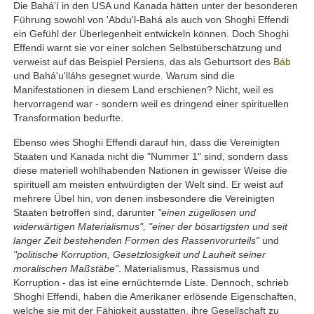
Die Bahá'í in den USA und Kanada hätten unter der besonderen
Führung sowohl von 'Abdu'l-Bahá als auch von Shoghi Effendi
ein Gefühl der Überlegenheit entwickeln können. Doch Shoghi
Effendi warnt sie vor einer solchen Selbstüberschätzung und
verweist auf das Beispiel Persiens, das als Geburtsort des
Báb
und Bahá'u'lláhs gesegnet wurde. Warum sind die
Manifestationen in diesem Land erschienen? Nicht, weil es
hervorragend war - sondern weil es dringend einer spirituellen
Transformation bedurfte.
Ebenso wies Shoghi Effendi darauf hin, dass die Vereinigten
Staaten und Kanada nicht die "Nummer 1" sind, sondern dass
diese materiell wohlhabenden Nationen in gewisser Weise die
spirituell am meisten entwürdigten der Welt sind. Er weist auf
mehrere Übel hin, von denen insbesondere die Vereinigten
Staaten betroffen sind, darunter
"einen zügellosen und
widerwärtigen Materialismus", "einer der bösartigsten und seit
langer Zeit bestehenden Formen des Rassenvorurteils"
und
"politische Korruption, Gesetzlosigkeit und Lauheit seiner
moralischen Maßstäbe"
. Materialismus, Rassismus und
Korruption - das ist eine ernüchternde Liste. Dennoch, schrieb
Shoghi Effendi, haben die Amerikaner erlösende Eigenschaften,
welche sie mit der Fähigkeit ausstatten, ihre Gesellschaft zu