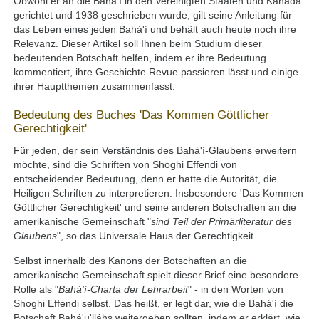
Obwohl er an die Bahá'í in den Vereinigten Staaten und Kanada
gerichtet und 1938 geschrieben wurde, gilt seine Anleitung für
das Leben eines jeden Bahá'í und behält auch heute noch ihre
Relevanz. Dieser Artikel soll Ihnen beim Studium dieser
bedeutenden Botschaft helfen, indem er ihre Bedeutung
kommentiert, ihre Geschichte Revue passieren lässt und einige
ihrer Hauptthemen zusammenfasst.
Bedeutung des Buches 'Das Kommen Göttlicher
Gerechtigkeit'
Für jeden, der sein Verständnis des Bahá'í-Glaubens erweitern
möchte, sind die Schriften von Shoghi Effendi von
entscheidender Bedeutung, denn er hatte die Autorität, die
Heiligen Schriften zu interpretieren. Insbesondere 'Das Kommen
Göttlicher Gerechtigkeit' und seine anderen Botschaften an die
amerikanische Gemeinschaft "
sind Teil der Primärliteratur des
Glaubens
", so das Universale Haus der Gerechtigkeit.
Selbst innerhalb des Kanons der Botschaften an die
amerikanische Gemeinschaft spielt dieser Brief eine besondere
Rolle als "
Bahá'í-Charta der Lehrarbeit
" - in den Worten von
Shoghi Effendi selbst. Das heißt, er legt dar, wie die Bahá'í die
Botschaft Bahá'u'lláhs weitergeben sollten, indem er erklärt, wie