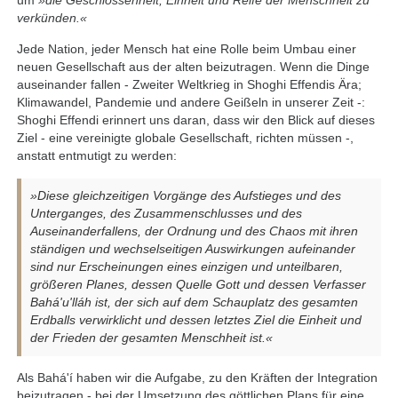
um
»die Geschlossenheit, Einheit und Reife der Menschheit zu
verkünden.«
Jede Nation, jeder Mensch hat eine Rolle beim Umbau einer
neuen Gesellschaft aus der alten beizutragen. Wenn die Dinge
auseinander fallen - Zweiter Weltkrieg in Shoghi Effendis Ära;
Klimawandel, Pandemie und andere Geißeln in unserer Zeit -:
Shoghi Effendi erinnert uns daran, dass wir den Blick auf dieses
Ziel - eine vereinigte globale Gesellschaft, richten müssen -,
anstatt entmutigt zu werden:
»Diese gleichzeitigen Vorgänge des Aufstieges und des
Unterganges, des Zusammenschlusses und des
Auseinanderfallens, der Ordnung und des Chaos mit ihren
ständigen und wechselseitigen Auswirkungen aufeinander
sind nur Erscheinungen eines einzigen und unteilbaren,
größeren Planes, dessen Quelle Gott und dessen Verfasser
Bahá'u'lláh ist, der sich auf dem Schauplatz des gesamten
Erdballs verwirklicht und dessen letztes Ziel die Einheit und
der Frieden der gesamten Menschheit ist.«
Als Bahá'í haben wir die Aufgabe, zu den Kräften der Integration
beizutragen - bei der Umsetzung des göttlichen Plans für eine