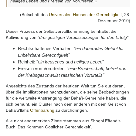
heiliges Leben und Freisein von Vorurteilen.«
(Botschaft des
Universalen Hauses der Gerechtigkeit
, 28.
Dezember 2010)
Dieser Prozess der Selbstvervollkommnung beinhaltet die
Kultivierung von
"drei geistigen Voraussetzungen für den Erfolg"
:
Rechtschaffenes Verhalten:
"ein dauerndes Gefühl für
unbeirrbare Gerechtigkeit"
Reinheit: "
ein keusches und heiliges Leben
"
Freisein von Vorurteilen: "
eine Bruderschaft, befreit von
der Krebsgeschwulst rassischen Vorurteils"
Angesichts des Zustands der heutigen Welt tun Sie gut daran,
über die Implikationen nachzudenken, die seine Beobachtungen
für die weltweite Anstrengung der Bahá'í-Gemeinde haben, die
sich bemüht, ein Cluster nach dem anderen mit dem Geist von
Bahá'u'lláhs
Offenbarung
zu durchdringen.
Alle nicht angemerkten Zitate stammen aus Shoghi Effendis
Buch 'Das Kommen Göttlicher Gerechtigkeit'.