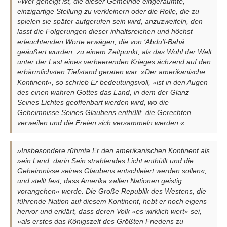
»Wer geneigt ist, die dieser Gemeinde eingeräumte,
einzigartige Stellung zu verkleinern oder die Rolle, die zu
spielen sie später aufgerufen sein wird, anzuzweifeln, den
lasst die Folgerungen dieser inhaltsreichen und höchst
erleuchtenden Worte erwägen, die von ‘Abdu’l-Bahá
geäußert wurden, zu einem Zeitpunkt, als das Wohl der Welt
unter der Last eines verheerenden Krieges ächzend auf den
erbärmlichsten Tiefstand geraten war. »Der amerikanische
Kontinent«, so schrieb Er bedeutungsvoll, »ist in den Augen
des einen wahren Gottes das Land, in dem der Glanz
Seines Lichtes geoffenbart werden wird, wo die
Geheimnisse Seines Glaubens enthüllt, die Gerechten
verweilen und die Freien sich versammeln werden.«
»Insbesondere rühmte Er den amerikanischen Kontinent als
»ein Land, darin Sein strahlendes Licht enthüllt und die
Geheimnisse seines Glaubens entschleiert werden sollen«,
und stellt fest, dass Amerika »allen Nationen geistig
vorangehen« werde. Die Große Republik des Westens, die
führende Nation auf diesem Kontinent, hebt er noch eigens
hervor und erklärt, dass deren Volk »es wirklich wert« sei,
»als erstes das Königszelt des Größten Friedens zu