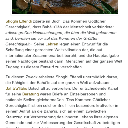
Shoghi Effendi
zitierte im Buch 'Das Kommen Göttlicher
Gerechtigkeit', dass Bahá'u'lláh der Menschheit verkündete
:
»diese großen Heimsuchungen, die über die Welt gekommen
sind, bereiten sie vor auf das Kommen der Größten
Gerechtigkeit.«
Seine
Lehren
legen einen Entwurf für die
Schaffung einer gerechten Weltzivilisation dar, die auf
internationaler Zusammenarbeit beruht, und die Hauptaufgabe
seiner Nachfolger bestand darin, Menschen auf der ganzen Welt
Zugang zu diesem Entwurf zu verschaffen.
Zu diesem Zweck arbeitete Shoghi Effendi unermüdlich daran,
die Fähigkeit der Bahá'ís auf der ganzen Welt aufzubauen,
Bahá'u'lláhs
Botschaft zu verbreiten. Der entscheidende Kanal
für seine
Beratung
waren Briefe an Einzelpersonen und
nationale Stellen gleichermaßen. 'Das Kommen Göttlicher
Gerechtigkeit' ist ein solcher Brief - ein besonders kraftvoller in
seinem Aufruf an die Bahá'ís, sich an einem zweifachen
Kreuzzug zur Verbesserung des inneren Lebens ihrer eigenen
Gemeinde und zur Verbesserung der Gesellschaft zu beteiligen.