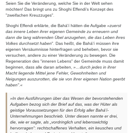
Seien Sie die Veränderung, welche Sie in der Welt sehen
möchten! Das bringt uns zu Shoghi Effendi's Konzept des
"zweifachen Kreuzzuges".
Shoghi Effendi erklärte, die Bahá'í hätten die Aufgabe
»zuerst
das innere Leben ihrer eigenen Gemeinde zu erneuern und
dann die lang währenden Übel anzugehen, die das Leben ihres
Volkes durchsetzt haben
". Das heißt, die Bahá'í müssen ihre
eigenen Versäumnisse hinterfragen und beheben, bevor sie
versuchen, andere zu einer Veränderung zu bewegen. Die
Regeneration des "inneren Lebens" der Gemeinde muss damit
beginnen, dass alle daran arbeiten,
»…durch jedes in ihrer
Macht liegende Mittel jene Fehler, Gewohnheiten und
Neigungen auszurotten, die sie von ihrer eigenen Nation geerbt
haben".«
»In den Ausführungen über das Wesen der bevorstehenden
Aufgaben bezog sich der Brief auf das, was der Hüter als
geistige Voraussetzungen für den Erfolg aller Bahá'í-
Unternehmungen beschrieb. Unter diesen nannte er drei,
die, wie er sagte, als „vordringlich und lebenswichtig
hervorragen“: rechtschaffenes Verhalten, ein keusches und