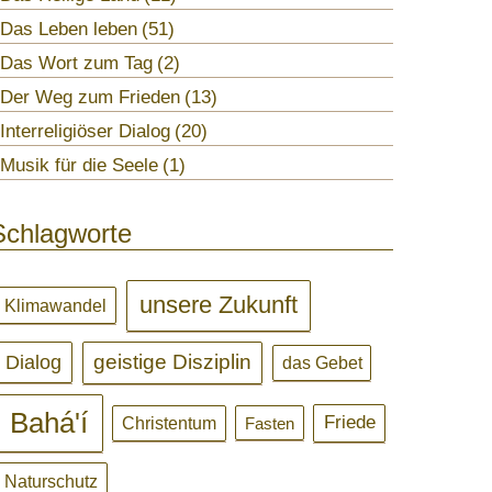
Das Leben leben
51
Das Wort zum Tag
2
Der Weg zum Frieden
13
Interreligiöser Dialog
20
Musik für die Seele
1
Schlagworte
unsere Zukunft
Klimawandel
Dialog
geistige Disziplin
das Gebet
Bahá'í
Friede
Christentum
Fasten
Naturschutz