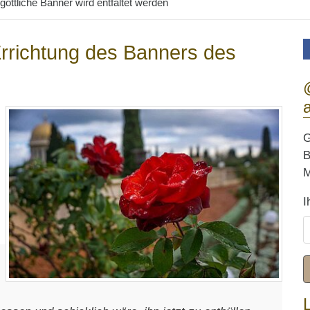
göttliche Banner wird entfaltet werden
rrichtung des Banners des
G
B
M
I