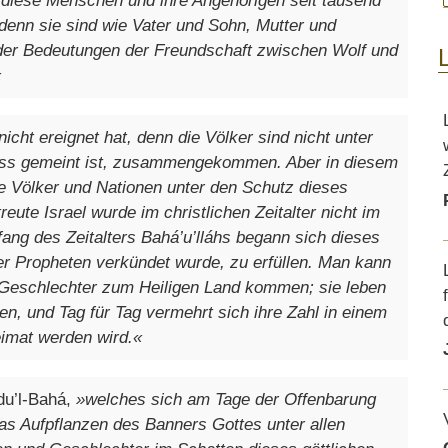
diese Menschen und ihre Angehörigen seit tausend
denn sie sind wie Vater und Sohn, Mutter und
e der Bedeutungen der Freundschaft zwischen Wolf und
«
nicht ereignet hat, denn die Völker sind nicht unter
ross gemeint ist, zusammengekommen. Aber in diesem
e Völker und Nationen unter den Schutz dieses
eute Israel wurde im christlichen Zeitalter nicht im
ang des Zeitalters Bahá’u’lláhs begann sich dieses
der Propheten verkündet wurde, zu erfüllen. Man kann
e Geschlechter zum Heiligen Land kommen; sie leben
en, und Tag für Tag vermehrt sich ihre Zahl in einem
imat werden wird.«
bdu’l-Bahá,
»welches sich am Tage der Offenbarung
das Aufpflanzen des Banners Gottes unter allen