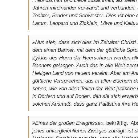
Freundschaft und Liebe zusammen, als seien 
Jahren miteinander verwandt und verbunden; 
Tochter, Bruder und Schwester. Dies ist ein
Lamm, Leopard und Zicklein, Löwe und Kalb.
»Nun sieh, dass sich dies im Zeitalter Christi 
dem einen Banner, mit dem der göttliche Sp
Zyklus des Herrn der Heerscharen werden all
Banners gelangen. Auch das in alle Welt zerstr
Heiligen Land von neuem vereint. Aber am Anf
göttliche Versprechen, das in allen Büchern 
sehen, wie von allen Teilen der Welt jüdisch
in Dörfern und auf Boden, den sie sich erwerb
solchen Ausmaß, dass ganz Palästina ihre He
»Eines der großen Ereignisse«
, bekräftigt ‘A
jenes unvergleichlichen Zweiges zuträgt, ist 