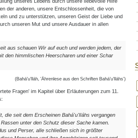
füllung unseres Lebens durch unsere liebevolle Hilfe
en der anderen, unsere Entschlossenheit, die von
ckeln und zu unterstützen, unseren Geist der Liebe und
durch unseren Mut und unsere Ausdauer in allen
eit aus schauen Wir auf euch und werden jedem, der
mit den himmlischen Heerscharen und einer Schar
(Bahá’u’lláh, 'Ährenlese aus den Schriften Bahá’u’lláhs')
rtete Fragen' im Kapitel über Erläuterungen zum 11.
s:
, die seit dem Erscheinen Bahá’u’lláhs vergangen
d Rassen unter den Schutz dieser Sache kamen.
us und Perser, alle schließen sich in größter