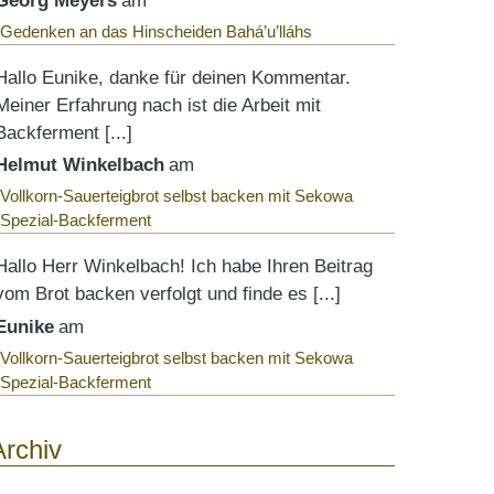
Georg Meyers
am
Gedenken an das Hinscheiden Bahá’u’lláhs
Hallo Eunike, danke für deinen Kommentar.
Meiner Erfahrung nach ist die Arbeit mit
Backferment [...]
Helmut Winkelbach
am
Vollkorn-Sauerteigbrot selbst backen mit Sekowa
Spezial-Backferment
Hallo Herr Winkelbach! Ich habe Ihren Beitrag
vom Brot backen verfolgt und finde es [...]
Eunike
am
Vollkorn-Sauerteigbrot selbst backen mit Sekowa
Spezial-Backferment
Archiv