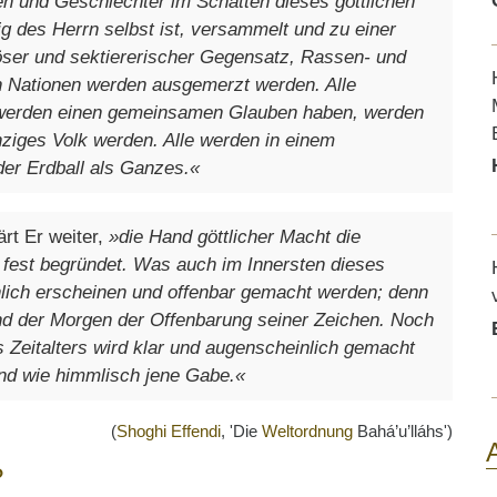
nen und Geschlechter im Schatten dieses göttlichen
g des Herrn selbst ist, versammelt und zu einer
öser und sektiererischer Gegensatz, Rassen- und
en Nationen werden ausgemerzt werden. Alle
 werden einen gemeinsamen Glauben haben, werden
nziges Volk werden. Alle werden in einem
er Erdball als Ganzes.«
ärt Er weiter,
»die Hand göttlicher Macht die
fest begründet. Was auch im Innersten dieses
ählich erscheinen und offenbar gemacht werden; denn
und der Morgen der Offenbarung seiner Zeichen. Noch
Zeitalters wird klar und augenscheinlich gemacht
und wie himmlisch jene Gabe.«
(
Shoghi Effendi
, 'Die
Weltordnung
Bahá’u’lláhs')
?