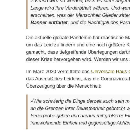
Zustand wird so werden, dass es nicht angeme
Lange wird ihre Verderbtheit währen. Und wen
erscheinen, was der Menschheit Glieder zitt
Banner entfaltet
, und die Nachtigall des Para
Die aktuelle globale Pandemie hat drastische M
um das Leid zu lindern und eine noch größere K
gemacht, dass tiefgreifende Überlegungen darü
dieser Krise hervorgehen wird. Werden wir uns 
Im März 2020 vermittelte das
Universale Haus d
das Ausmaß des Leidens, das die Coronavirus-P
Überzeugung über die Menschheit:
»Wie schwierig die Dinge derzeit auch sein m
an die Grenzen ihrer Belastbarkeit gebracht w
Feuerprobe gehen und daraus mit größerer Eins
innewohnende Einheit und gegenseitige Abhäng